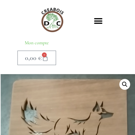
Mon compte
0
0,00
€