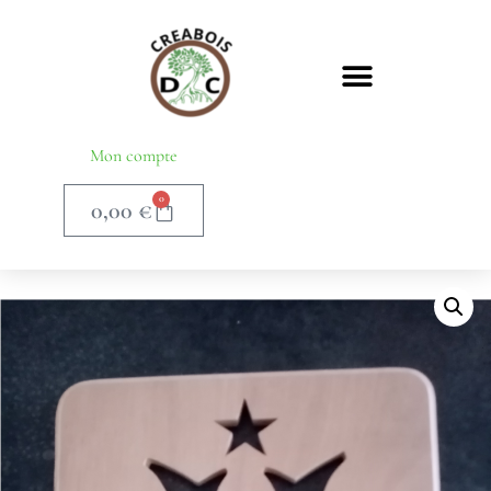
Mon compte
0
0,00
€