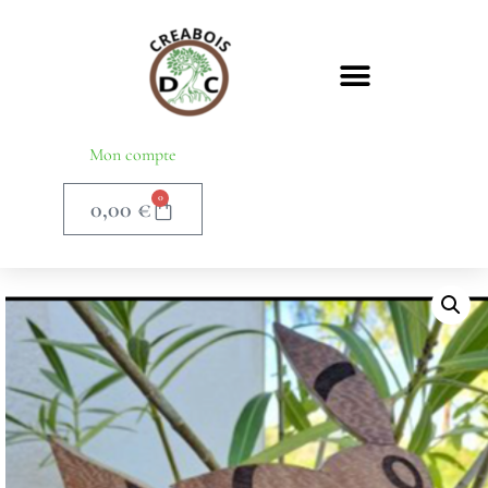
Mon compte
0
0,00
€