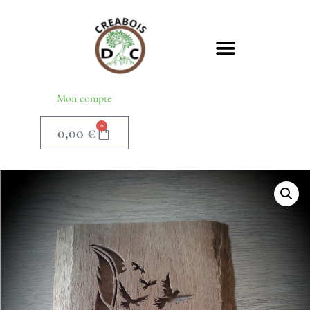
Mon compte
0
0,00
€