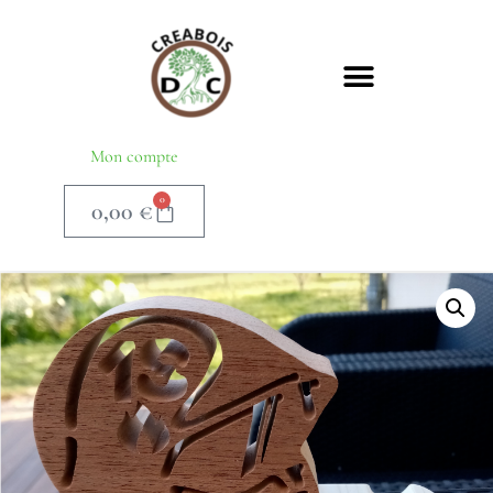
Mon compte
0
0,00
€