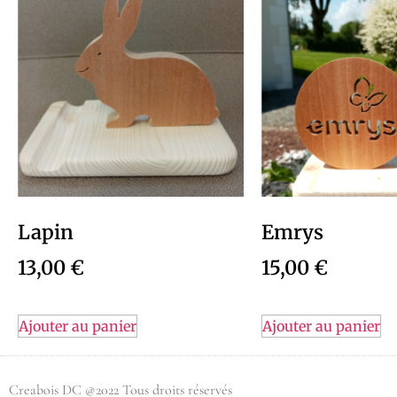
Lapin
Emrys
13,00
€
15,00
€
Ajouter au panier
Ajouter au panier
Creabois DC @2022 Tous droits réservés