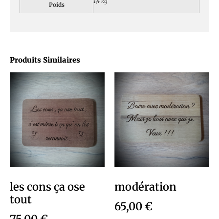
1,4 kg
Poids
Produits Similaires
les cons ça ose
modération
tout
65,00
€