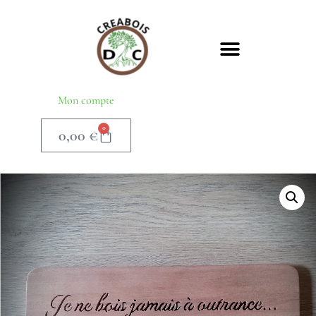
Mon compte
0
0,00
€