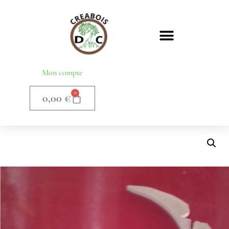
Mon compte
0
0,00
€