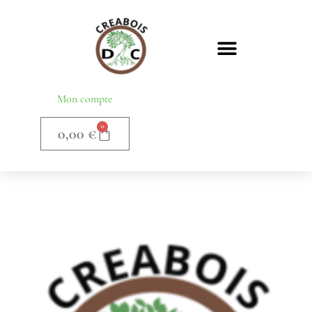
Mon compte
0
0,00
€